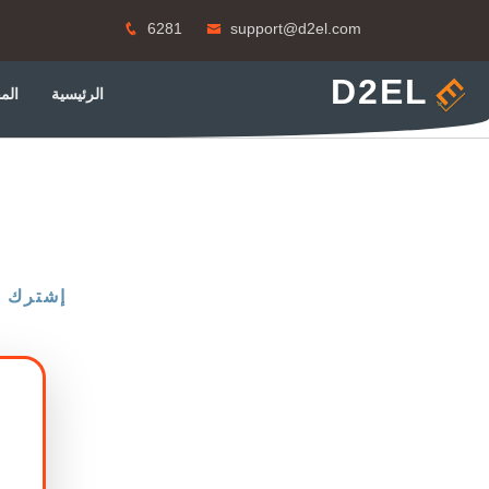
6281
support@d2el.com
D2EL
الرئيسية
الم
إشترك ا