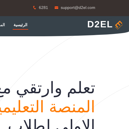
6281
support@d2el.com
D2EL
الرئيسية
الم
تعلم وارتقي مع
المنصة التعليمي
الاولى لطلاب